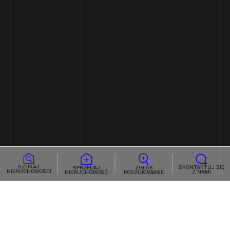
SZUKAJ
SKONTAKTUJ SIĘ
ZGŁOŚ
SPRZEDAJ
NIERUCHOMOŚCI
Z NAMI
POSZUKIWANIE
NIERUCHOMOŚĆ