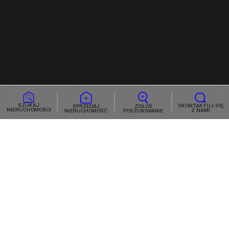
SZUKAJ
SKONTAKTUJ SIĘ
ZGŁOŚ
SPRZEDAJ
NIERUCHOMOŚCI
Z NAMI
POSZUKIWANIE
NIERUCHOMOŚĆ
/ TAMKA 29
Architektura, która rozumie historyczną zabudowę